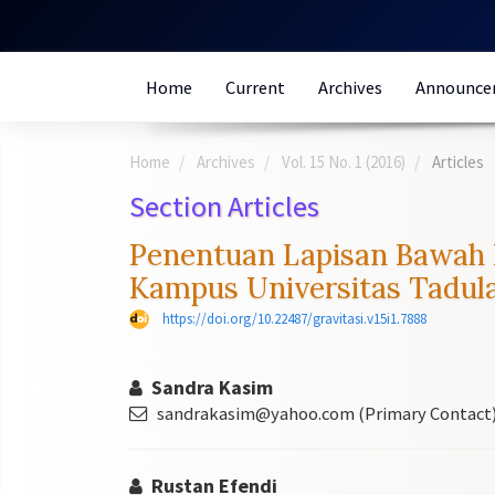
Quick
jump
to
Home
Current
Archives
Announce
page
content
Main
Home
Archives
Vol. 15 No. 1 (2016)
Articles
Navigation
Main
Section Articles
Content
Sidebar
Penentuan Lapisan Bawah 
Kampus Universitas Tadul
https://doi.org/10.22487/gravitasi.v15i1.7888
Sandra Kasim
sandrakasim@yahoo.com (Primary Contact
Rustan Efendi