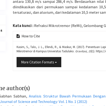
antara 130,8 m/s sampai 286,4 m/s. Berdasarkan nila
diindikasikan dari permukaan sampai kedalaman 10,5
tersaturasi, dan aluvium, dari kedalaman 10,5 meter s
Kata kunci :
Refraksi Mikrotremor (ReMi), Gelombang Ge
54
Article
How to Cite
Details
Kasim, S., Talo, J. L., Efendi, R., & Maskur, M. (2017). Penentua
Mikrotremor di Kampus Universitas Tadulako.
Gravitasi
,
15
(1). https:/
More Citation Formats
me author(s)
, Sabhan Sabhan,
Analisis Struktur Bawah Permukaan Dengan
Journal of Science and Technology: Vol. 1 No. 1 (2012)