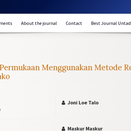
ments
About the journal
Contact
Best Journal Untad
Permukaan Menggunakan Metode Ref
ako
Joni Loe Talo
)
Maskur Maskur