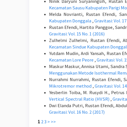
Ninik Daryuni Suryaningsih, Rustan 
Kecamatan Sausu Kabupaten Parigi M
Melda Novrianti, Rustan Efendi, Sa
Kabupaten Donggala
,
Gravitasi: Vol. 17
Rustan Efendi, Hartito Panggoe, Sand
Gravitasi: Vol. 15 No. 1 (2016)
Zulhelmi Zulhelmi, Rustan Efendi, A
Kecamatan Sindue Kabupaten Dongga
Yutdam Mudin, Ardi Yansah, Rustan Ef
Kecamatan Lore Peore
,
Gravitasi: Vol. 
Maskur Maskur, Annisa Utami, Sandra 
Menggunakan Metode Isothermal Rema
Nurrahmi Nurrahmi, Rustan Efendi, 
Mikrotremor method
,
Gravitasi: Vol. 14
Yesberlin Toiba, M. Rusydi H., Petru
Vertical Spectral Ratio (HVSR)
,
Gravitas
Dwi Elanda Putri, Rustan Efendi, Abdu
Gravitasi: Vol. 16 No. 2 (2017)
1
2
3
>
>>