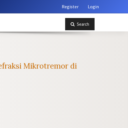
Register
Login
Search
raksi Mikrotremor di