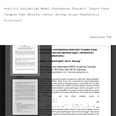
Return
Analisis Kestabilan Model Penyebaran Penyakit Tungro Pada
to
Tanaman Padi Melalui Vektor Wereng Hijau (Nephotetix
Article
Virescens)
Details
Download
Download PDF