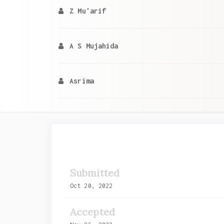
Z Mu'arif
A S Mujahida
Asrima
Article
Sidebar
Submitted
Oct 20, 2022
Accepted