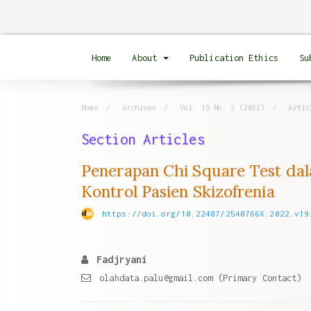
Quick
jump
to
Home
About
Publication Ethics
Su
page
content
Main
Home
Archives
Vol. 19 No. 2 (2022)
Artic
Navigation
Main
Section Articles
Content
Penerapan Chi Square Test d
Sidebar
Kontrol Pasien Skizofrenia
https://doi.org/10.22487/2540766X.2022.v19
Fadjryani
olahdata.palu@gmail.com (Primary Contact)