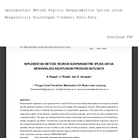
Return
Implementasi Metode Regresi Nonparametrik Spline untuk
to
Menganalisis Keuntungan Produksi Batu-Bata
Article
Details
Download
Download PDF