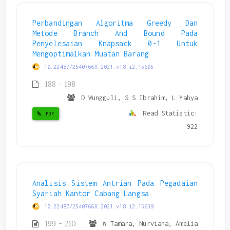
Perbandingan Algoritma Greedy Dan
Metode Branch And Bound Pada
Penyelesaian Knapsack 0-1 Untuk
Mengoptimalkan Muatan Barang
10.22487/2540766X.2021.v18.i2.15605
188 - 198
D Wungguli, S S Ibrahim, L Yahya
Read Statistic:
PDF
922
Analisis Sistem Antrian Pada Pegadaian
Syariah Kantor Cabang Langsa
10.22487/2540766X.2021.v18.i2.15639
199 - 210
W Tamara, Nurviana, Amelia