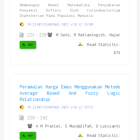
Membangun Model Matematika Penyebaran
Penyakit Difteri Oleh Corynebacterium
Diphtheriae Pada Populasi Manusia
10.22487/2540766X.2021.v18.i2.15705
221 - 229
M Sato, R Ratianingsih, Hajar
Read Statistic:
PDF
876
Peramalan Harga Emas Menggunakan Metode
Average Based And Fuzzy Logic
Relationship
10.22487/2540766X.2021.v18.i2.15712
230 - 242
A M Pratiwi, S Musdalifah, D Lusiyanti
Read Statistic:
PDF