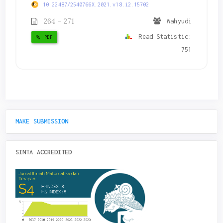
10.22487/2540766X.2021.v18.i2.15702
264 - 271
Wahyudi
Read Statistic:
PDF
751
MAKE SUBMISSION
SINTA ACCREDITED