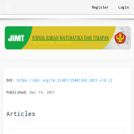
Quick
Register
Login
Toggle
jump
navigation
to
page
content
Main
Navigation
Main
Content
Sidebar
DOI:
https://doi.org/10.22487/2540766X.2021.v18.i2
Published:
Dec 14, 2021
Articles