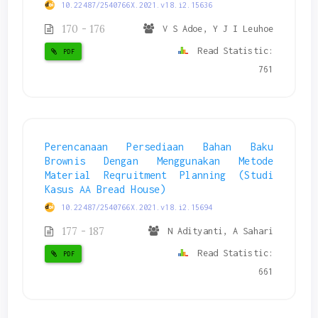
10.22487/2540766X.2021.v18.i2.15636
170 - 176
V S Adoe, Y J I Leuhoe
Read Statistic:
PDF
761
Perencanaan Persediaan Bahan Baku
Brownis Dengan Menggunakan Metode
Material Reqruitment Planning (Studi
Kasus AA Bread House)
10.22487/2540766X.2021.v18.i2.15694
177 - 187
N Adityanti, A Sahari
Read Statistic:
PDF
661