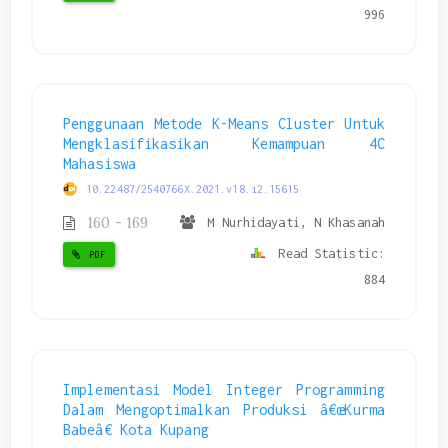
996
Penggunaan Metode K-Means Cluster Untuk
Mengklasifikasikan Kemampuan 4C
Mahasiswa
10.22487/2540766X.2021.v18.i2.15615
160 - 169
M Nurhidayati, N Khasanah
Read Statistic:
PDF
884
Implementasi Model Integer Programming
Dalam Mengoptimalkan Produksi â€œKurma
Babeâ€ Kota Kupang