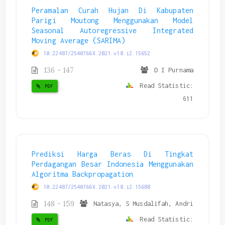
Peramalan Curah Hujan Di Kabupaten
Parigi Moutong Menggunakan Model
Seasonal Autoregressive Integrated
Moving Average (SARIMA)
10.22487/2540766X.2021.v18.i2.15652
136 - 147
D I Purnama
Read Statistic:
PDF
611
Prediksi Harga Beras Di Tingkat
Perdagangan Besar Indonesia Menggunakan
Algoritma Backpropagation
10.22487/2540766X.2021.v18.i2.15688
148 - 159
Natasya, S Musdalifah, Andri
Read Statistic:
PDF