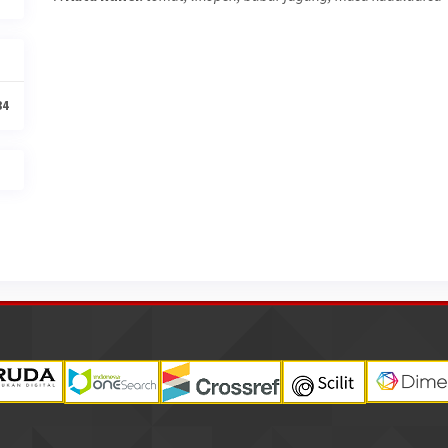
Article
Details
84