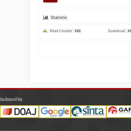
Statistic
Read Counter :
382
Download :
3
Indexed by.