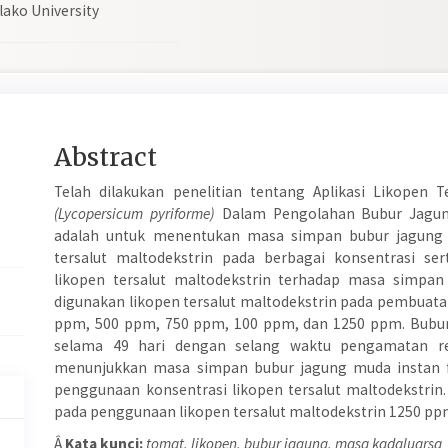
lako University
Main
Abstract
Article
Telah dilakukan penelitian tentang Aplikasi Likopen 
Content
(Lycopersicum pyriforme)
Dalam Pengolahan Bubur Jagung 
adalah untuk menentukan masa simpan bubur jagung m
tersalut maltodekstrin pada berbagai konsentrasi se
likopen tersalut maltodekstrin terhadap masa simpan 
digunakan likopen tersalut maltodekstrin pada pembuata
ppm, 500 ppm, 750 ppm, 100 ppm, dan 1250 ppm. Bubur 
selama 49 hari dengan selang waktu pengamatan ret
menunjukkan masa simpan bubur jagung muda instan 
penggunaan konsentrasi likopen tersalut maltodekstrin
pada penggunaan likopen tersalut maltodekstrin 1250 pp
Â
Kata kunci:
tomat, likopen, bubur jagung, masa kadaluarsa