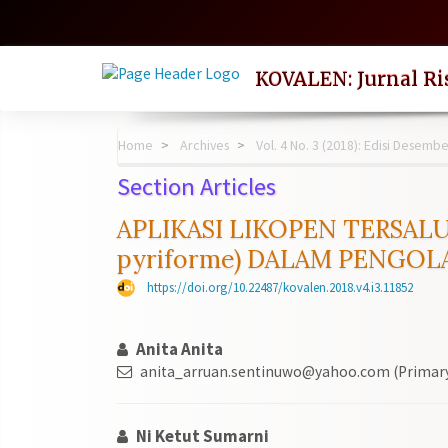
Quick
jump
to
page
KOVALEN: Jurnal Ri
content
Main
Navigation
Home
Archives
Vol. 4 No. 3 (2018): Edisi Desemb
Main
Section Articles
Content
Sidebar
APLIKASI LIKOPEN TERSAL
pyriforme) DALAM PENGO
https://doi.org/10.22487/kovalen.2018.v4.i3.11852
Anita Anita
anita_arruan.sentinuwo@yahoo.com (Primary
Ni Ketut Sumarni